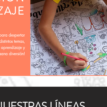
ZAJE
 para despertar
distintos temas,
l aprendizaje y
ana diversión!
UESTRAS LÍNEAS