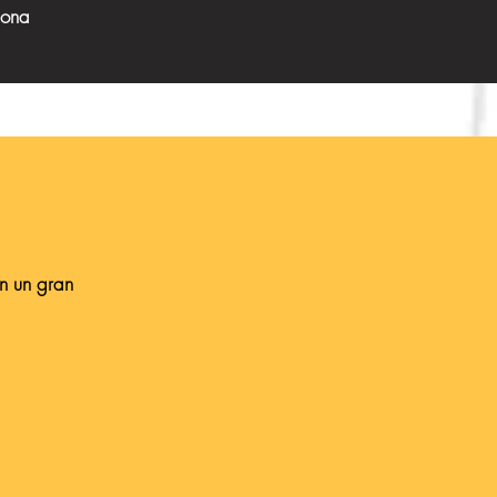
lona
on un gran