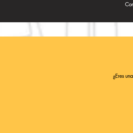
Con
¿Eres una