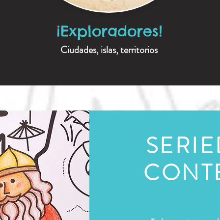
¡Exploradores!
Ciudades, islas, territorios
SERI
CONT