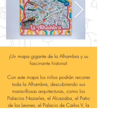
¡Un mapa gigante de la Alhambra y su
fascinante historia!
Con este mapa los niños podrán recorrer
toda la Alhambra, descubriendo sus
maravillosas arquitecturas, como los
Palacios Nazaríes, el Alcazaba, el Patio
de los Leones, el Palacio de Carlos V, la
Medina y el Partal. Podrán conocer las
costumbres árabes del Hammam, las
reuniones de embajadores de todo el
mundo árabe y lo sultanes más célebres